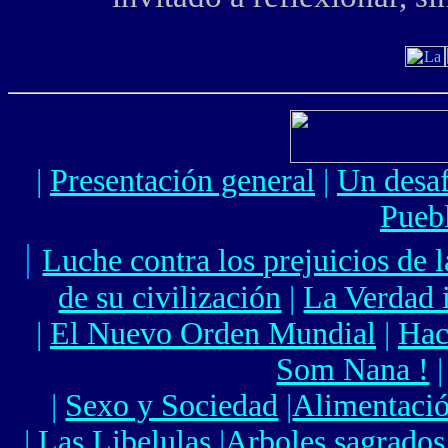
|
Presentación general
|
Un desaf
Pueb
|
Luche contra los prejuicios de 
de su civilización
|
La Verdad i
|
El Nuevo Orden Mundial
|
Hac
Som Nana !
|
|
Sexo y Sociedad
|
Alimentaci
|
Las Libelulas
|
Arboles sagrados