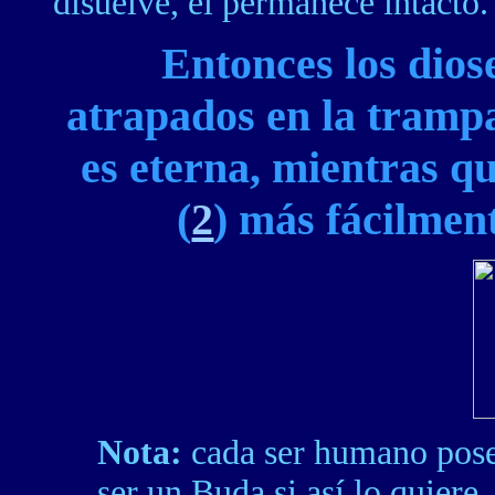
disuelve, él permanece intacto.
Entonces los dios
atrapados en la trampa
es eterna, mientras q
(
2
) más fácilment
Nota:
cada ser humano posee
ser un Buda si así lo quiere,